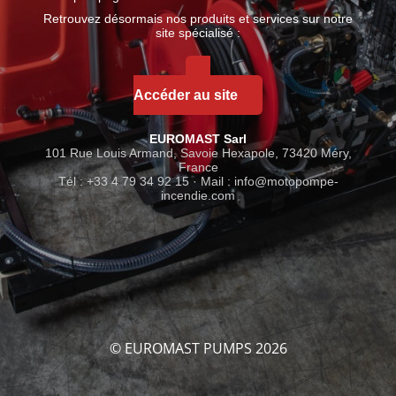
Retrouvez désormais nos produits et services sur notre
site spécialisé :
Accéder au site
EUROMAST Sarl
101 Rue Louis Armand, Savoie Hexapole, 73420 Méry,
France
Tél : +33 4 79 34 92 15 · Mail :
info@motopompe-
incendie.com
© EUROMAST PUMPS 2026