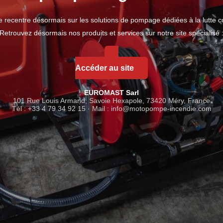
se recentre désormais sur les solutions de pompage dédiées à la lutte co
Retrouvez désormais nos produits et services sur notre site spécialisé 
Accéder au site
EUROMAST Sarl
101 Rue Louis Armand, Savoie Hexapole, 73420 Méry, France
Tél : +33 4 79 34 92 15 · Mail :
info@motopompe-incendie.com