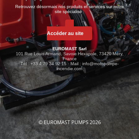
Retrouvez désormais nos produits et services sur notre
site spécialisé :
Accéder au site
EUROMAST Sarl
101 Rue Louis Armand, Savoie Hexapole, 73420 Méry,
France
Tél : +33 4 79 34 92 15 · Mail :
info@motopompe-
incendie.com
© EUROMAST PUMPS 2026