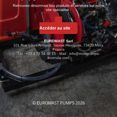
Retrouvez désormais nos produits et services sur notre
site spécialisé :
Accéder au site
EUROMAST Sarl
101 Rue Louis Armand, Savoie Hexapole, 73420 Méry,
France
Tél : +33 4 79 34 92 15 · Mail :
info@motopompe-
incendie.com
© EUROMAST PUMPS 2026