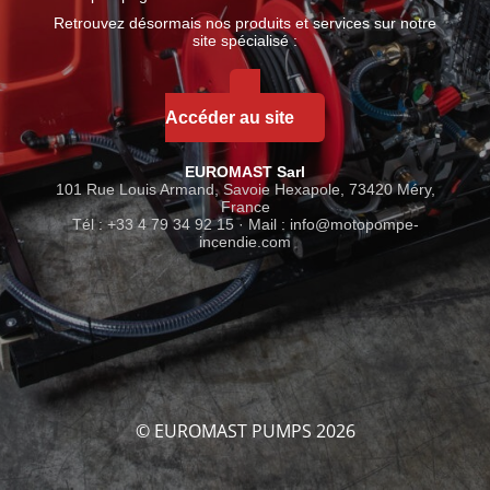
Retrouvez désormais nos produits et services sur notre
site spécialisé :
Accéder au site
EUROMAST Sarl
101 Rue Louis Armand, Savoie Hexapole, 73420 Méry,
France
Tél : +33 4 79 34 92 15 · Mail :
info@motopompe-
incendie.com
© EUROMAST PUMPS 2026