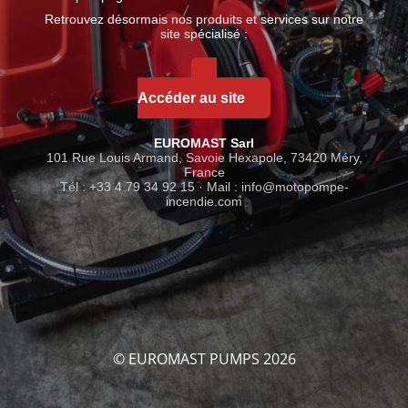
Retrouvez désormais nos produits et services sur notre
site spécialisé :
Accéder au site
EUROMAST Sarl
101 Rue Louis Armand, Savoie Hexapole, 73420 Méry,
France
Tél : +33 4 79 34 92 15 · Mail :
info@motopompe-
incendie.com
© EUROMAST PUMPS 2026